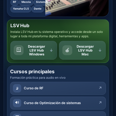
RF
Mezcla
Sistemas
Yamaha CL5
Dante
LSV Hub
Instala LSV Hub en tu sistema operativo y accede desde un solo
lugar a toda mi plataforma digital, herramientas y apps.
Descargar
Descargar
🪟
🍎
↓
↓
LSV Hub
LSV Hub
Windows
Mac
Cursos principales
Formación práctica para audio en vivo
📡
↗
Curso de RF
🔊
↗
Curso de Optimización de sistemas