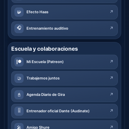
🧩
↗
Efecto Haas
🎧
↗
Entrenamiento auditivo
Escuela y colaboraciones
↗
Mi Escuela (Patreon)
🤝
↗
Trabajemos juntos
📓
↗
Agenda Diario de Gira
🎚️
↗
Entrenador oficial Dante (Audinate)
🎤
↗
Amigo Shure