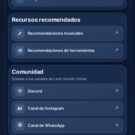
Recursos recomendados
🎵
↗
Recomendaciones musicales
🧰
↗
Recomendaciones de herramientas
Comunidad
Súmate a los canales de León Sonido Virtual
💬
↗
Discord
📸
↗
Canal de Instagram
🟢
↗
Canal de WhatsApp