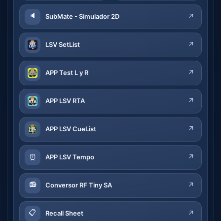
🔈
↗
SubMate - Simulador 2D
↗
LSV SetList
↗
APP Test L y R
↗
APP LSV RTA
↗
APP LSV CueList
⏰
↗
APP LSV Tempo
📻
↗
Conversor RF Tiny SA
📋
↗
Recall Sheet