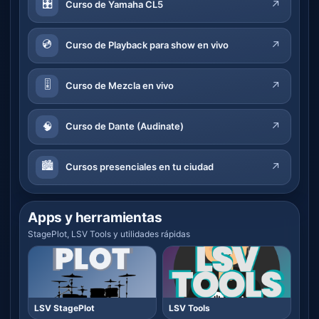
🎛️
↗
Curso de Yamaha CL5
💿
↗
Curso de Playback para show en vivo
🎚️
↗
Curso de Mezcla en vivo
🧠
↗
Curso de Dante (Audinate)
🏙️
↗
Cursos presenciales en tu ciudad
Apps y herramientas
StagePlot, LSV Tools y utilidades rápidas
LSV StagePlot
LSV Tools